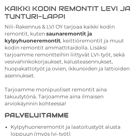
KAIKKI KODIN REMONTIT LEVI JA
TUNTURI-LAPPI
Nili-Rakennus & LVI OY tarjoaa kaikki kodin
remontit, kuten
saunaremontit ja
kylpyhuoneremontit
, keittiöremontit ja muut
kodin remontit ammattitaidolla. Lisäksi
tarjoamme remontteihin liittyvät LVI-työt, sekä
vesivahinkokorjaukset, kalusteasennukset,
huopakattotyöt ja ovien, ikkunoiden ja lattioiden
asennukset.
Tarjoamme monipuoliset remontit aina
takuutytönä. Tarjoamme aina ilmaisen
arviokäynnin kohteessa!
PALVELUITAMME
Kylpyhuoneremontit ja laatoitustyöt alusta
loppuun (myös lvi-työt)