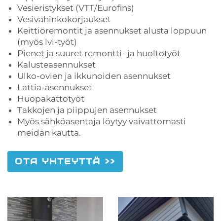
Vesieristykset (VTT/Eurofins)
Vesivahinkokorjaukset
Keittiöremontit ja asennukset alusta loppuun
(myös lvi-työt)
Pienet ja suuret remontti- ja huoltotyöt
Kalusteasennukset
Ulko-ovien ja ikkunoiden asennukset
Lattia-asennukset
Huopakattotyöt
Takkojen ja piippujen asennukset
Myös sähköasentaja löytyy vaivattomasti
meidän kautta.
OTA YHTEYTTÄ >>