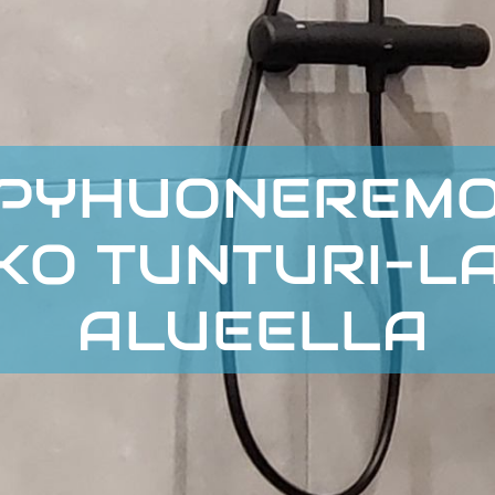
PYHUONEREMO
KO TUNTURI-LA
ALUEELLA