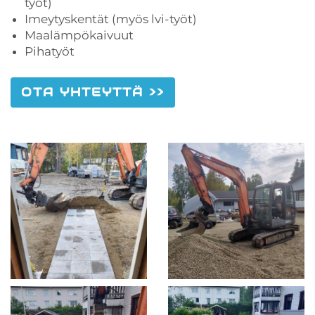
työt)
Imeytyskentät (myös lvi-työt)
Maalämpökaivuut
Pihatyöt
OTA YHTEYTTÄ >>