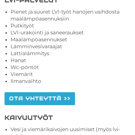
LVI-PALVELUT
Pienet ja suuret LVI-työt hanojen vaihdosta
maalämpöasennuksiin
Putkityöt
LVI-urakointi ja saneeraukset
Maalämpöasennukset
Lämminvesivaraajat
Lattialämmitys
Hanat
Wc-pöntöt
Viemärit
Ilmanvaihto
OTA YHTEYTTÄ >>
KAIVUUTYÖT
Vesi ja viemärikaivojen uusimiset (myös lvi-