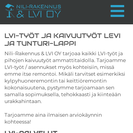
Toggle 
LVI-TYÖT JA KAIVUUTYÖT LEVI
JA TUNTURI-LAPPI
Nili-Rakennus & LVI OY tarjoaa kaikki LVI-työt ja
pihojen kaivuutyöt ammattitaidolla. Tarjoamme
LVI-työt / asennukset myös kohteisiin, missä
emme itse remontoi. Mikäli tarvitset esimerkiksi
kylpyhuoneremontin tai keittiöremontin
kokonaisuutena, pystymme tarjoamaan sen
samalla sopimuksella, tehokkaasti ja kiinteään
urakkahintaan.
Tarjoamme aina ilmaisen arviokäynnin
kohteessa!